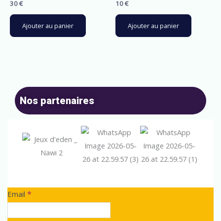
30
€
10
€
i
v
Ajouter au panier
Ajouter au panier
e
:
Nos partenaires
Newsletter
Email
*