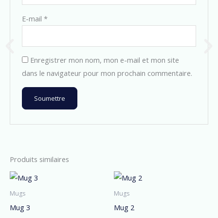
E-mail
*
Enregistrer mon nom, mon e-mail et mon site
dans le navigateur pour mon prochain commentaire.
A
l
t
e
Produits similaires
r
n
Mugs
Mugs
a
Mug 3
Mug 2
t