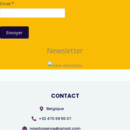
Newsletter
Email
*
Envoyer
Newsletter
Alternative:
CONTACT
Belgique
+32 470 59 55 07
nawilagence@gmail.com