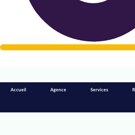
Accueil
Agence
Services
R
quantité