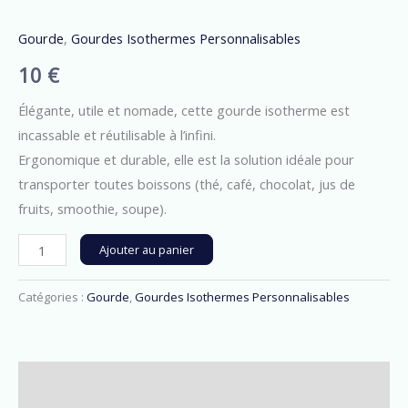
de
Gourde
,
Gourdes Isothermes Personnalisables
Gourde
5
10
€
Élégante, utile et nomade, cette gourde isotherme est
incassable et réutilisable à l’infini.
Ergonomique et durable, elle est la solution idéale pour
transporter toutes boissons (thé, café, chocolat, jus de
fruits, smoothie, soupe).
Alternative:
Ajouter au panier
Catégories :
Gourde
,
Gourdes Isothermes Personnalisables
Description